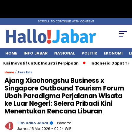
SCROLL TO CONTINUE WITH CONTENT
HOME
INFO JABAR
NASIONAL
POLITIK
EKONOMI
L
Inovatif untuk Industri Perpipaan
Indonesia Dapat Tarif Le
/
Home
Pers Rilis
Ajang Xiaohongshu Business x
Singapore Outbound Tourism Forum
Ubah Paradigma Perjalanan Wisata
ke Luar Negeri: Selera Pribadi Kini
Menentukan Rencana Liburan
Tim Hallo Jabar
- Pewarta
Jumat, 15 Mei 2026
- 02:24 WIB