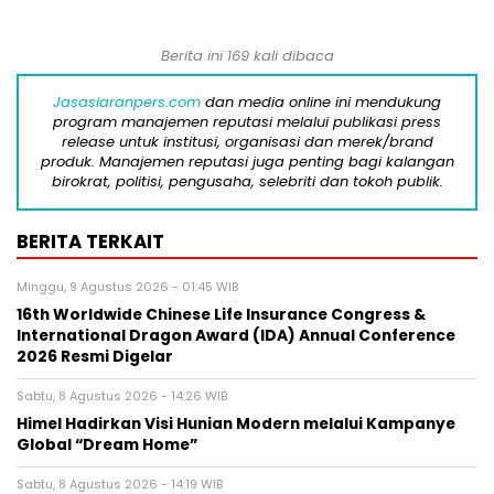
Berita ini 169 kali dibaca
Jasasiaranpers.com
dan media online ini mendukung
program manajemen reputasi melalui publikasi press
release untuk institusi, organisasi dan merek/brand
produk. Manajemen reputasi juga penting bagi kalangan
birokrat, politisi, pengusaha, selebriti dan tokoh publik.
BERITA TERKAIT
Minggu, 9 Agustus 2026 - 01:45 WIB
16th Worldwide Chinese Life Insurance Congress &
International Dragon Award (IDA) Annual Conference
2026 Resmi Digelar
Sabtu, 8 Agustus 2026 - 14:26 WIB
Himel Hadirkan Visi Hunian Modern melalui Kampanye
Global “Dream Home”
Sabtu, 8 Agustus 2026 - 14:19 WIB