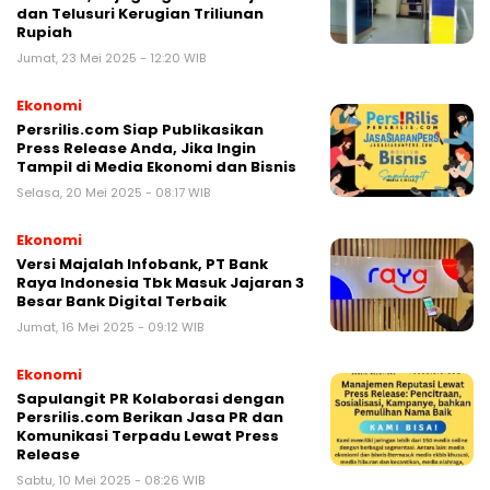
dan Telusuri Kerugian Triliunan
Rupiah
Jumat, 23 Mei 2025 - 12:20 WIB
Ekonomi
Persrilis.com Siap Publikasikan
Press Release Anda, Jika Ingin
Tampil di Media Ekonomi dan Bisnis
Selasa, 20 Mei 2025 - 08:17 WIB
Ekonomi
Versi Majalah Infobank, PT Bank
Raya Indonesia Tbk Masuk Jajaran 3
Besar Bank Digital Terbaik
Jumat, 16 Mei 2025 - 09:12 WIB
Ekonomi
Sapulangit PR Kolaborasi dengan
Persrilis.com Berikan Jasa PR dan
Komunikasi Terpadu Lewat Press
Release
Sabtu, 10 Mei 2025 - 08:26 WIB