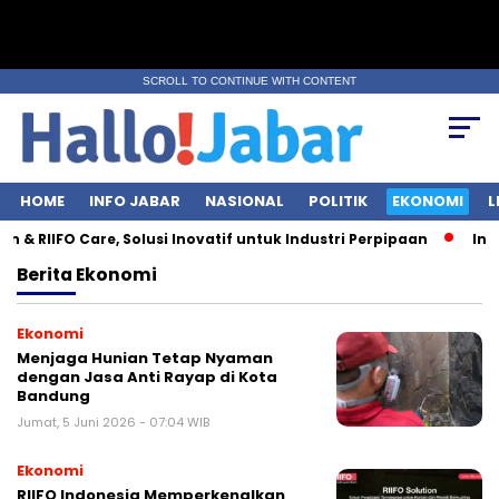
SCROLL TO CONTINUE WITH CONTENT
HOME
INFO JABAR
NASIONAL
POLITIK
EKONOMI
L
RIIFO Care, Solusi Inovatif untuk Industri Perpipaan
Indone
Berita
Ekonomi
Ekonomi
Menjaga Hunian Tetap Nyaman
dengan Jasa Anti Rayap di Kota
Bandung
Jumat, 5 Juni 2026 - 07:04 WIB
Ekonomi
RIIFO Indonesia Memperkenalkan