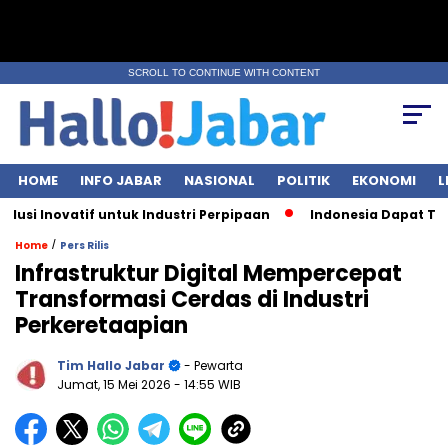
SCROLL TO CONTINUE WITH CONTENT
HOME
INFO JABAR
NASIONAL
POLITIK
EKONOMI
L
Inovatif untuk Industri Perpipaan
Indonesia Dapat Tarif Le
/
Home
Pers Rilis
Infrastruktur Digital Mempercepat
Transformasi Cerdas di Industri
Perkeretaapian
Tim Hallo Jabar
- Pewarta
Jumat, 15 Mei 2026
- 14:55 WIB