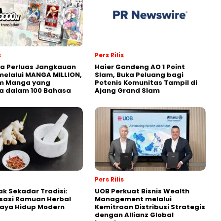
s
Pers Rilis
a Perluas Jangkauan
Haier Gandeng AO 1 Point
melalui MANGA MILLION,
Slam, Buka Peluang bagi
rm Manga yang
Petenis Komunitas Tampil di
a dalam 100 Bahasa
Ajang Grand Slam
Pers Rilis
k Sekadar Tradisi:
UOB Perkuat Bisnis Wealth
isasi Ramuan Herbal
Management melalui
Gaya Hidup Modern
Kemitraan Distribusi Strategis
dengan Allianz Global