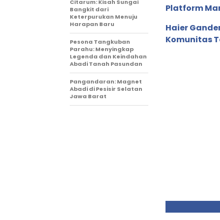
Citarum: Kisah Sungai
Platform Ma
Bangkit dari
Keterpurukan Menuju
Harapan Baru
Haier Ganden
Komunitas T
Pesona Tangkuban
Parahu: Menyingkap
Legenda dan Keindahan
Abadi Tanah Pasundan
Pangandaran: Magnet
Abadi di Pesisir Selatan
Jawa Barat