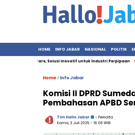
HOME
INFO JABAR
NASIONAL
POLITIK
E
n & RIIFO Care, Solusi Inovatif untuk Industri Perpipaan
In
Home
Info Jabar
/
Komisi II DPRD Sume
Pembahasan APBD Sem
Tim Hallo Jabar
- Pewarta
Kamis, 3 Juli 2025
- 16:06 WIB