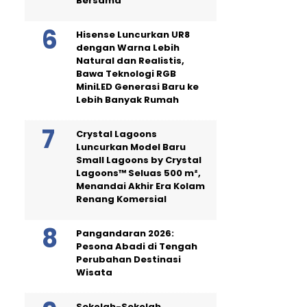
Bersama
Hisense Luncurkan UR8
dengan Warna Lebih
Natural dan Realistis,
Bawa Teknologi RGB
MiniLED Generasi Baru ke
Lebih Banyak Rumah
Crystal Lagoons
Luncurkan Model Baru
Small Lagoons by Crystal
Lagoons™ Seluas 500 m²,
Menandai Akhir Era Kolam
Renang Komersial
Pangandaran 2026:
Pesona Abadi di Tengah
Perubahan Destinasi
Wisata
Sekolah-Sekolah