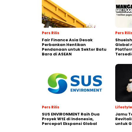
Pers Rilis
Pers Rili
Fair Finance Asia Desak
Shueish
Perbankan Hentikan
Global 
Pendanaan untuk Sektor Batu
Platfo
Bara di ASEAN
Tersedi
Pers Rilis
Lifestyle
SUS ENVIRONMENT Raih Dua
Jamu Ta
Proyek WtE di Indonesia,
Revital
Percepat Ekspansi Global
untuk 