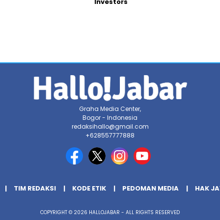
Investors
Graha Media Center,
Bogor - Indonesia
redaksihallo@gmail.com
+628557777888
TIM REDAKSI
KODE ETIK
PEDOMAN MEDIA
HAK J
COPYRIGHT © 2026 HALLOJABAR - ALL RIGHTS RESERVED