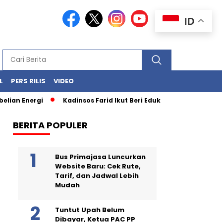
ID
L
PERS RILIS
VIDEO
Energi
Kadinsos Farid Ikut Beri Edukasi Kepada Siswa: Agar
BERITA POPULER
Bus Primajasa Luncurkan
Website Baru: Cek Rute,
Tarif, dan Jadwal Lebih
Mudah
Tuntut Upah Belum
Dibayar, Ketua PAC PP