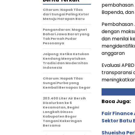
pembahasan A
Citarum: Napak Tilas
Bapenda, dan 
dari Sungai Paling Kotor
Menuju Harapan Baru
Pembahasan A
Pangandaran: Magnet
dengan maksu
Bahari Jawa Barat yang
dan menilai k
Tak Pernah Pudar
Pesonanya
mengidentifi
anggaran
Jaipong: Ketika Ketukan
Kendang Menyatukan
Tradisi dan Modernitas
Evaluasi APBD
Indonesia
transparansi 
Citarum: Napak Tilas
meningkatkan 
Sungai Purba yang
Kembali Bernapas Segar
203.400 Liter Air Bersih
Baca Juga:
Disalurkan ke 6
Kecamatan, Begini
Langkah Dinsos
Fair Financ
Kabupaten Bogor
Sektor Batu 
Tangani Kekeringan
Bersama
Shueisha Pe