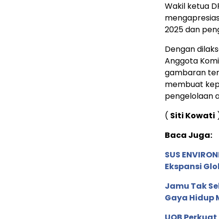
Wakil ketua DP
mengapresiasi
2025 dan peng
Dengan dilaks
Anggota Komi
gambaran ten
membuat kepu
pengelolaan a
(
Siti Kowati
)
Baca Juga:
SUS ENVIRONM
Ekspansi Glo
Jamu Tak Sek
Gaya Hidup 
UOB Perkuat