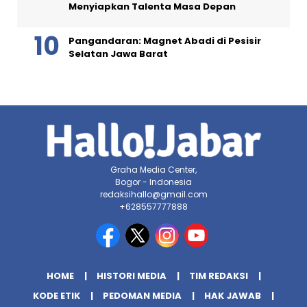
Menyiapkan Talenta Masa Depan
Pangandaran: Magnet Abadi di Pesisir
Selatan Jawa Barat
Graha Media Center,
Bogor - Indonesia
redaksihallo@gmail.com
+628557777888
HOME
HISTORI MEDIA
TIM REDAKSI
KODE ETIK
PEDOMAN MEDIA
HAK JAWAB