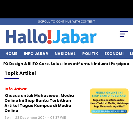
SCROLL TO CONTINUE WITH CONTENT
HOME
INFO JABAR
NASIONAL
POLITIK
EKONOMI
L
O Design & RIIFO Care, Solusi Inovatif untuk Industri Perpipaan
Topik
Artikel
Info Jabar
Khusus untuk Mahasiswa, Media
Online Ini Siap Bantu Terbitkan
Artikel Tugas Kampus di Media
Online
Senin, 23 Desember 2024 - 08:37 WIB