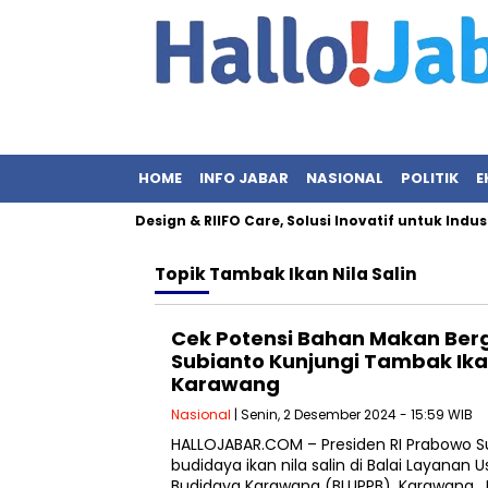
HOME
INFO JABAR
NASIONAL
POLITIK
E
enalkan RIIFO Design & RIIFO Care, Solusi Inovatif untuk Industr
Topik
Tambak Ikan Nila Salin
Cek Potensi Bahan Makan Berg
Subianto Kunjungi Tambak Ikan 
Karawang
Nasional
| Senin, 2 Desember 2024 - 15:59 WIB
HALLOJABAR.COM – Presiden RI Prabowo 
budidaya ikan nila salin di Balai Layanan 
Budidaya Karawang (BLUPPB), Karawang, 