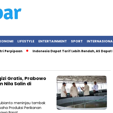
KONOMI
LIFESTYLE
ENTERTAINMENT
SPORT
INTERNASIONA
i Perpipaan
Indonesia Dapat Tarif Lebih Rendah, AS Dapat K
izi Gratis, Prabowo
Nila Salin di
Subianto meninjau tambak
Usaha Produksi Perikanan
Jawa Barat,…