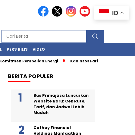
ID
L
PERS RILIS
VIDEO
omitmen Pembelian Energi
Kadinsos Farid Ikut Beri Edukasi
BERITA POPULER
Bus Primajasa Luncurkan
Website Baru: Cek Rute,
Tarif, dan Jadwal Lebih
Mudah
Cathay Financial
Holdings Manfaatkan