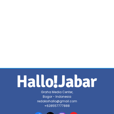
Graha Media Center,
Bogor - Indonesia
redaksihallo@gmail.com
+628557777888