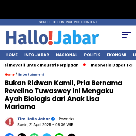
SCROLL TO CONTINUE WITH CONTENT
HOME
INFO JABAR
NASIONAL
POLITIK
EKONOMI
L
Inovatif untuk Industri Perpipaan
Indonesia Dapat Tarif Le
/
Home
Entertainment
Bukan Ridwan Kamil, Pria Bernama
Revelino Tuwaswey Ini Mengaku
Ayah Biologis dari Anak Lisa
Mariama
Tim Hallo Jabar
- Pewarta
Senin, 21 April 2025
- 08:36 WIB