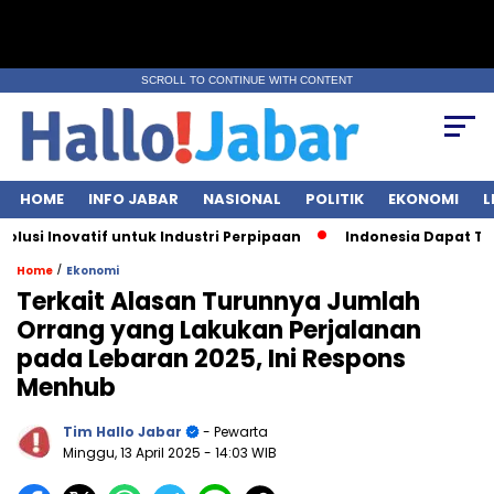
SCROLL TO CONTINUE WITH CONTENT
HOME
INFO JABAR
NASIONAL
POLITIK
EKONOMI
L
i Inovatif untuk Industri Perpipaan
Indonesia Dapat Tarif 
/
Home
Ekonomi
Terkait Alasan Turunnya Jumlah
Orrang yang Lakukan Perjalanan
pada Lebaran 2025, Ini Respons
Menhub
Tim Hallo Jabar
- Pewarta
Minggu, 13 April 2025
- 14:03 WIB