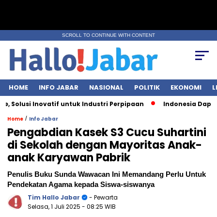
SCROLL TO CONTINUE WITH CONTENT
HOME
INFO JABAR
NASIONAL
POLITIK
EKONOMI
L
olusi Inovatif untuk Industri Perpipaan
Indonesia Dapat Tar
/
Home
Info Jabar
Pengabdian Kasek S3 Cucu Suhartini
di Sekolah dengan Mayoritas Anak-
anak Karyawan Pabrik
Penulis Buku Sunda Wawacan Ini Memandang Perlu Untuk
Pendekatan Agama kepada Siswa-siswanya
Tim Hallo Jabar
- Pewarta
Selasa, 1 Juli 2025
- 08:25 WIB